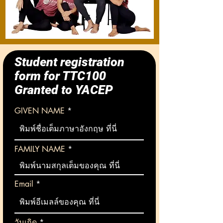
Student registration
form for TTC100
Granted to YACEP
GIVEN NAME
FAMILY NAME
Email
r
วันเกิด
*