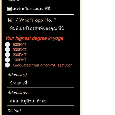
e
q
u
i
Tel. / What's app No.
r
e
d
Your highest degree in yoga
*
500RYT
300RYT
200RYT
100RYT
Graduated from a non-YA Isstitution
Address (1)
Address (2)
District