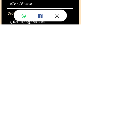
State or Province
Postcode
Country
Selecting a particular course /
เลือกคอร์สที่ต้องการสมัครเรียน
*
Chair yoga
Yin Inspired yoga
ข้าพเจ้าขอรับรองว่าข้อมูลทั้งหมดเป็น
ความจริงทุกประการ หากพบว่าเป็น
ข้อมูลเท็จข้าพเจ้ายินยอมให้โรงเรียน
ยกเลิกการสมัครของข้าพเจ้าโดยมิต้อง
คืนค่าเรียนตลอดจนค่าธรรมเนียมใดๆ
ทั้งสิ้น. I swear that the