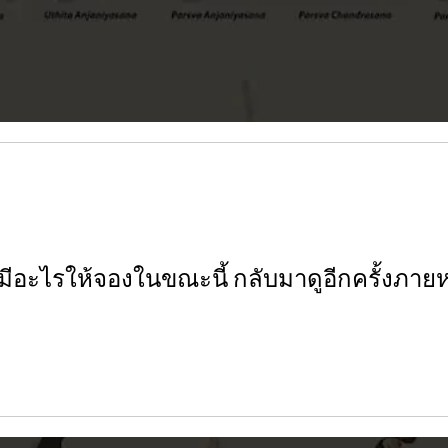
่มีอะไรให้จองในขณะนี้ กลับมาดูอีกครั้งภายห