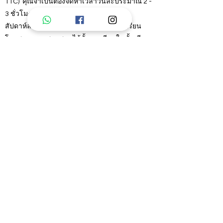
TTC) คุณจำเป็นต้องจัดหาเวลาวันละประมาณ 2 -
3 ชั่วโมง (ควรเป็นช่วงเช้า)
สัปดาห์ละประมาณ 3-4 วัน เพื่อฝึกกับโรงเรียน
โดยสามารถผสมผสานได้ทั้งการเรียนในชั้นเรียน
และการเรียนแบบออนไลน์
คุณคือสิ่งที่มีค่า เสมือนเพชรที่มีประกายส่อง
สว่างจากความปราถนาดีที่ต้องการให้ผู้คนมี
สุขภาพกายใจที่ดี มีอายุอืนยาวและมีความสุข
โปรดยิ้มอย่างมีความสุขและพร้อมก้าวเดินในเส้น
ทางแห่งการสร้างสุขภาพทีดีและชีวิตที่มีแต่
สันติสุข.
ชำระเงิน I Payment
Contact
earthspiritualyoga@gmail.com
What'sApp
+66 97 9749298